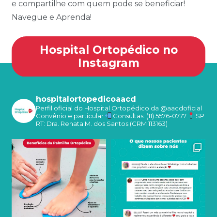
e compartilhe com quem pode se beneficiar!
Navegue e Aprenda!
Hospital Ortopédico no
Instagram
hospitalortopedicoaacd
Perfil oficial do Hospital Ortopédico da @aacdoficial
Convênio e particular
Consultas: (11) 5576-0777
SP
RT: Dra. Renata M. dos Santos (CRM 113163)