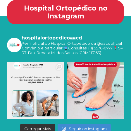
Hospital Ortopédico no
Instagram
hospitalortopedicoaacd
Perfil oficial do Hospital Ortopédico da @aacdoficial
Convênio e particular
Consultas: (11) 5576-0777
SP
RT: Dra. Renata M. dos Santos (CRM 113163)
Carregar Mais
Seguir on Instagram