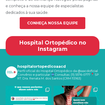
e conheça a nossa equipe de especialistas
dedicados à sua saúde.
CONHEÇA NOSSA EQUIPE
Hospital Ortopédico no
Instagram
hospitalortopedicoaacd
Perfil oficial do Hospital Ortopédico da @aacdoficial
Convênio e particular
Consultas: (11) 5576-0777
SP
RT: Dra. Renata M. dos Santos (CRM 113163)