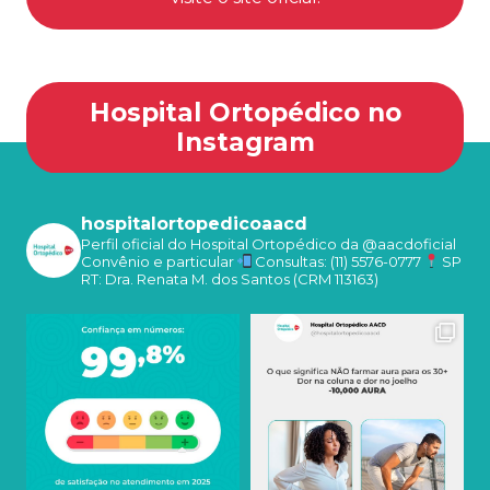
Hospital Ortopédico no
Instagram
hospitalortopedicoaacd
Perfil oficial do Hospital Ortopédico da @aacdoficial
Convênio e particular
Consultas: (11) 5576-0777
SP
RT: Dra. Renata M. dos Santos (CRM 113163)