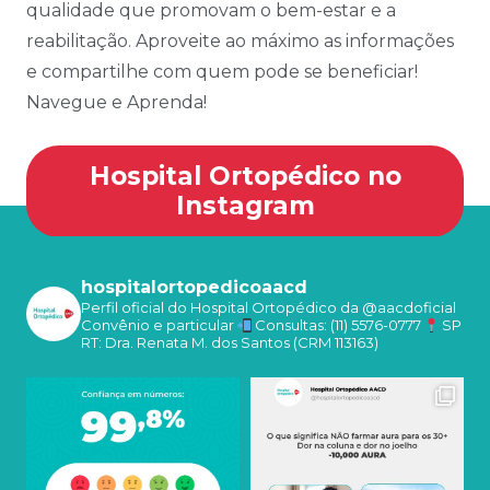
qualidade que promovam o bem-estar e a
reabilitação. Aproveite ao máximo as informações
e compartilhe com quem pode se beneficiar!
Navegue e Aprenda!
Hospital Ortopédico no
Instagram
hospitalortopedicoaacd
Perfil oficial do Hospital Ortopédico da @aacdoficial
Convênio e particular
Consultas: (11) 5576-0777
SP
RT: Dra. Renata M. dos Santos (CRM 113163)