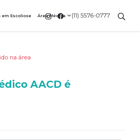
(11) 5576-0777
a em Escoliose
Área Médica
ido na área
opédico AACD é