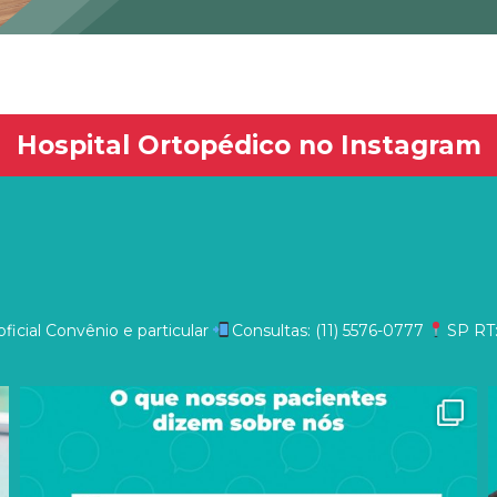
Hospital Ortopédico no Instagram
ficial
Convênio e particular
Consultas: (11) 5576-0777
SP
RT: