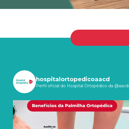
hospitalortopedicoaacd
Perfil oficial do Hospital Ortopédico da @aacdo