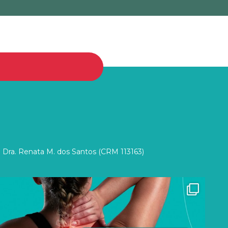
 Dra. Renata M. dos Santos (CRM 113163)