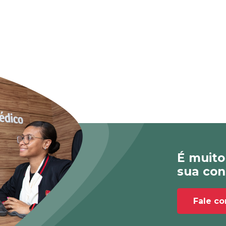
É muito
sua con
Fale c