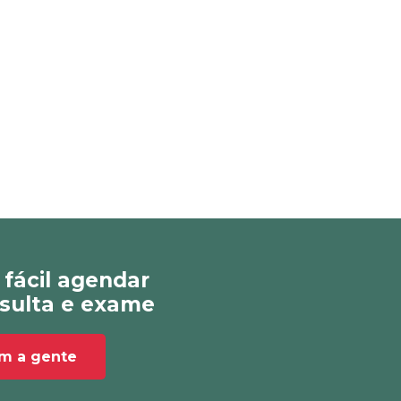
 fácil agendar
sulta e exame
om a gente