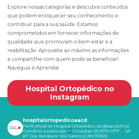
Explore nossas categorias e descubra conteúdos
que podem enriquecer seu conhecimento e
contribuir para a sua saúde. Estamos
comprometidos em fornecer informações de
qualidade que promovam o bem-estar e a
reabilitação. Aproveite ao máximo as informações
e compartilhe com quem pode se beneficiar!
Navegue e Aprenda!
Hospital Ortopédico no
Instagram
hospitalortopedicoaacd
Perfil oficial do Hospital Ortopédico da @aacdoficial
Convênio e particular
Consultas: (11) 5576-0777
SP
RT: Dra. Renata M. dos Santos (CRM 113163)