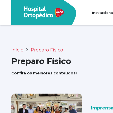
Instituciona
Transparência e prestação de contas
Perguntas Frequentes (FAQ)
Início
Preparo Físico
Preparo Físico
Confira os melhores conteúdos!
Imprens