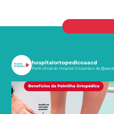
hospitalortopedicoaacd
Perfil oficial do Hospital Ortopédico da @aacdo