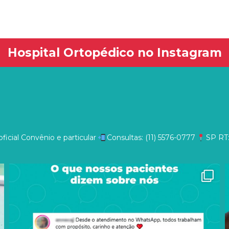
Hospital Ortopédico no Instagram
ficial
Convênio e particular
Consultas: (11) 5576-0777
SP
RT: