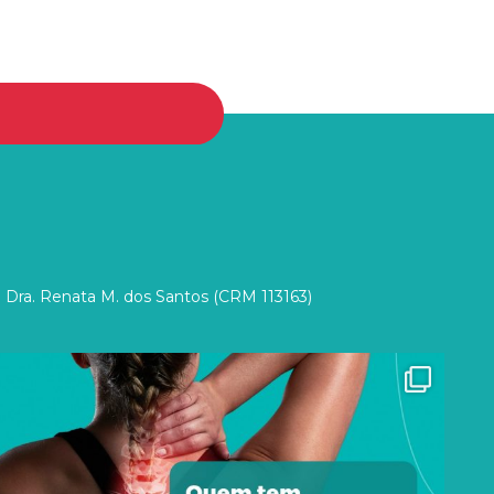
 Dra. Renata M. dos Santos (CRM 113163)