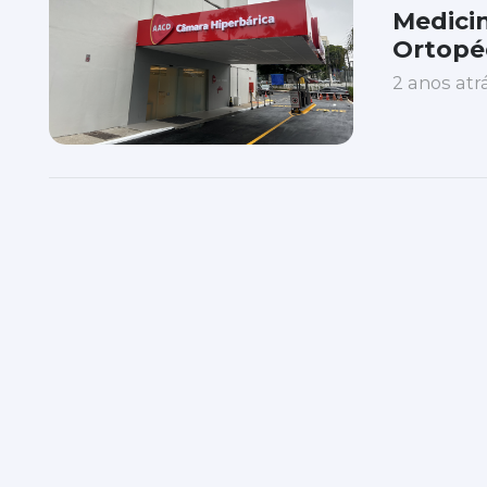
Medicin
Ortopé
2 anos atr