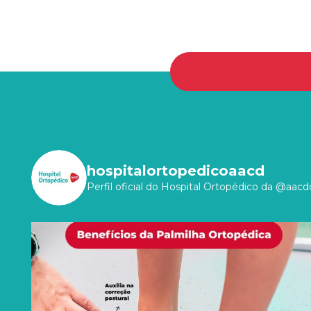
hospitalortopedicoaacd
Perfil oficial do Hospital Ortopédico da @aacdo