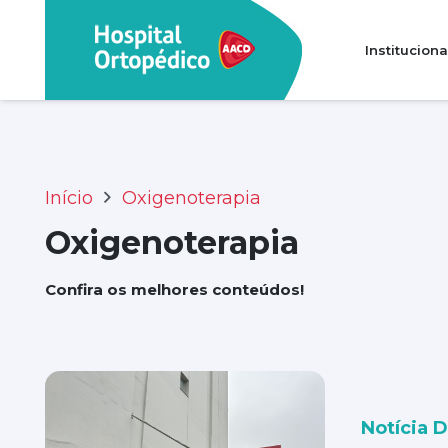
Instituciona
Transparência e prestação de contas
Perguntas Frequentes (FAQ)
Início
Oxigenoterapia
Oxigenoterapia
Confira os melhores conteúdos!
Notícia 