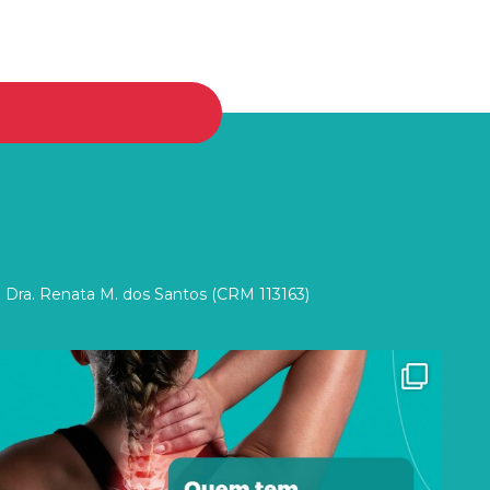
 Dra. Renata M. dos Santos (CRM 113163)