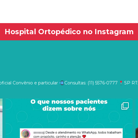
Hospital Ortopédico no Instagram
ficial
Convênio e particular
Consultas: (11) 5576-0777
SP
RT: