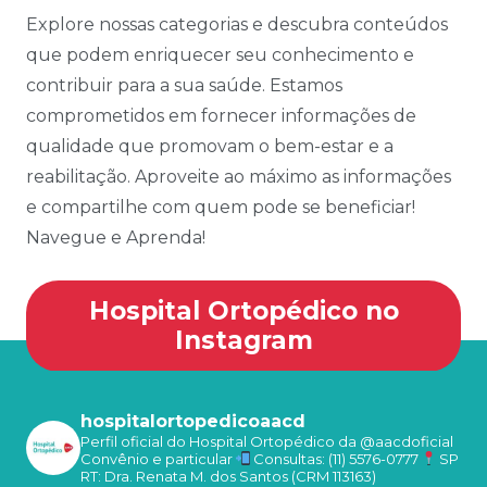
Explore nossas categorias e descubra conteúdos
que podem enriquecer seu conhecimento e
contribuir para a sua saúde. Estamos
comprometidos em fornecer informações de
qualidade que promovam o bem-estar e a
reabilitação. Aproveite ao máximo as informações
e compartilhe com quem pode se beneficiar!
Navegue e Aprenda!
Hospital Ortopédico no
Instagram
hospitalortopedicoaacd
Perfil oficial do Hospital Ortopédico da @aacdoficial
Convênio e particular
Consultas: (11) 5576-0777
SP
RT: Dra. Renata M. dos Santos (CRM 113163)