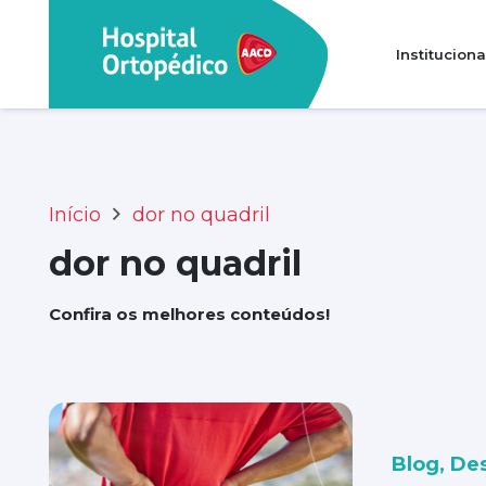
Instituciona
Transparência e prestação de contas
Perguntas Frequentes (FAQ)
Início
dor no quadril
dor no quadril
Confira os melhores conteúdos!
Blog
,
De