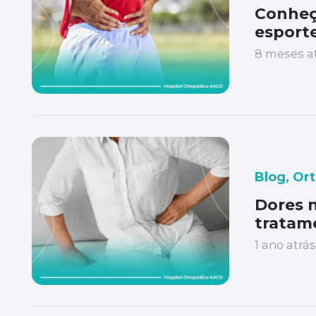
Conheç
esport
8 meses a
Blog
,
Ort
Dores n
tratam
1 ano atrás