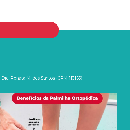
 Dra. Renata M. dos Santos (CRM 113163)