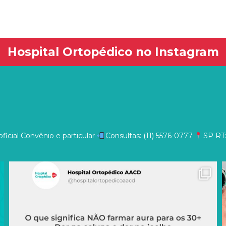
Hospital Ortopédico no Instagram
ficial
Convênio e particular
Consultas: (11) 5576-0777
SP
RT: