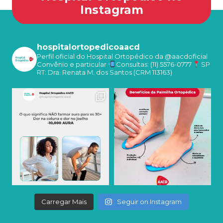
Instagram
hospitalortopedicoaacd
Perfil oficial do Hospital Ortopédico da @aacdoficial
Convênio e particular
Consultas: (11) 5576-0777
SP
RT: Dra. Renata M. dos Santos (CRM 113163)
Carregar Mais
Seguir on Instagram