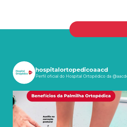
hospitalortopedicoaacd
Perfil oficial do Hospital Ortopédico da @aacdo