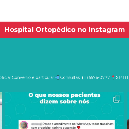
Hospital Ortopédico no Instagram
ficial
Convênio e particular
Consultas: (11) 5576-0777
SP
RT: