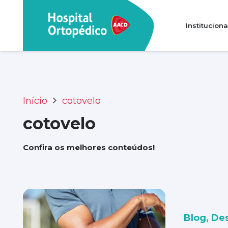
Instituciona
Transparência e prestação de contas
Perguntas Frequentes (FAQ)
Início
cotovelo
cotovelo
Confira os melhores conteúdos!
Blog
,
De