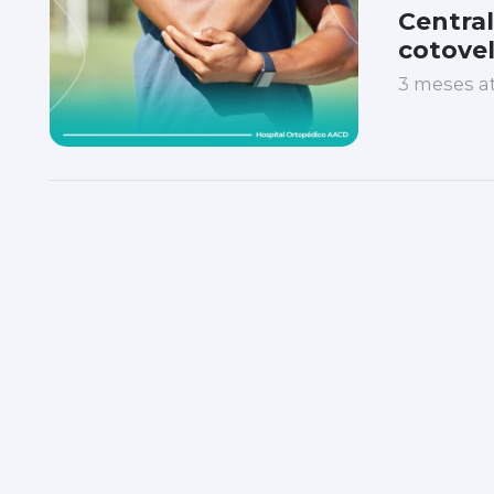
Central
cotove
3 meses a