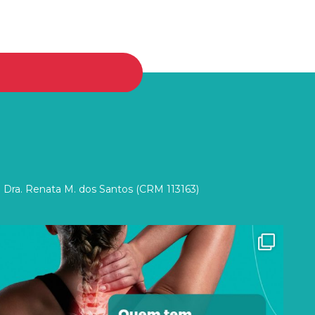
 Dra. Renata M. dos Santos (CRM 113163)