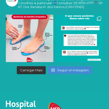
Convênio e particular
Consultas: (11) 5576-0777
SP
RT: Dra. Renata M. dos Santos (CRM 113163)
Carregar Mais
Seguir on Instagram