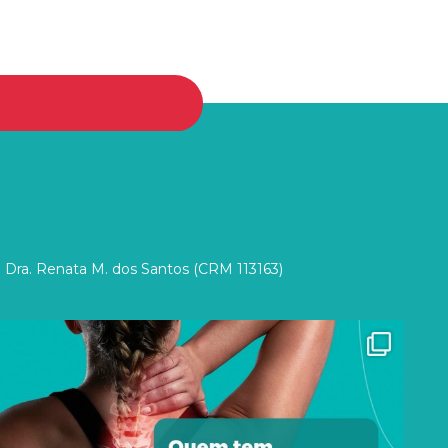
 Dra. Renata M. dos Santos (CRM 113163)