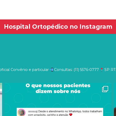
Hospital Ortopédico no Instagram
ficial
Convênio e particular
Consultas: (11) 5576-0777
SP
RT: