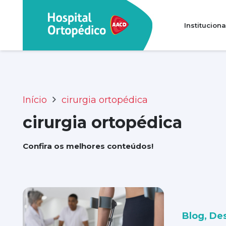
Instituciona
Transparência e prestação de contas
Perguntas Frequentes (FAQ)
Início
cirurgia ortopédica
cirurgia ortopédica
Confira os melhores conteúdos!
Blog
,
De