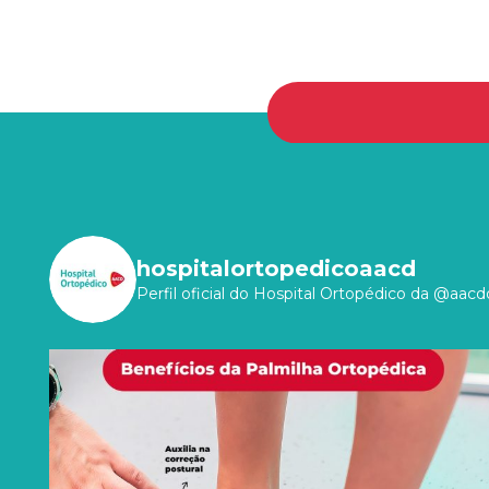
hospitalortopedicoaacd
Perfil oficial do Hospital Ortopédico da @aacdo