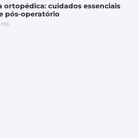
a ortopédica: cuidados essenciais
e pós-operatório
trás