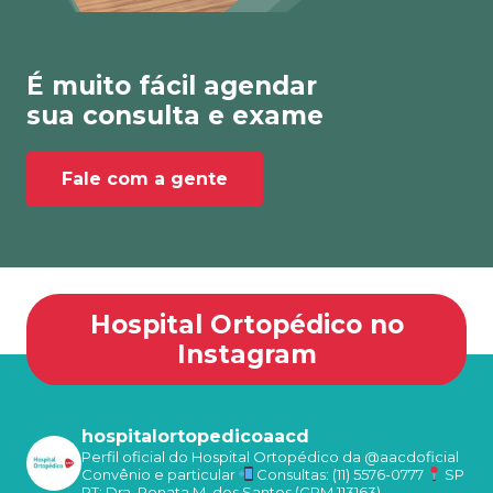
É muito fácil agendar
sua consulta e exame
Fale com a gente
Hospital Ortopédico no
Instagram
hospitalortopedicoaacd
Perfil oficial do Hospital Ortopédico da @aacdoficial
Convênio e particular
Consultas: (11) 5576-0777
SP
RT: Dra. Renata M. dos Santos (CRM 113163)