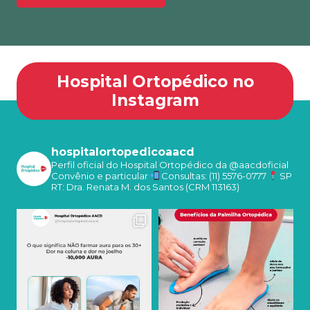
Hospital Ortopédico no
Instagram
hospitalortopedicoaacd
Perfil oficial do Hospital Ortopédico da @aacdoficial
Convênio e particular
Consultas: (11) 5576-0777
SP
RT: Dra. Renata M. dos Santos (CRM 113163)