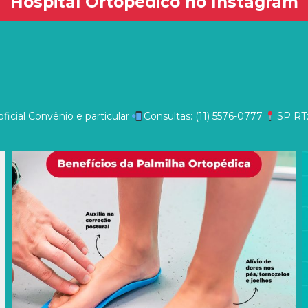
Hospital Ortopédico no Instagram
ficial
Convênio e particular
Consultas: (11) 5576-0777
SP
RT: