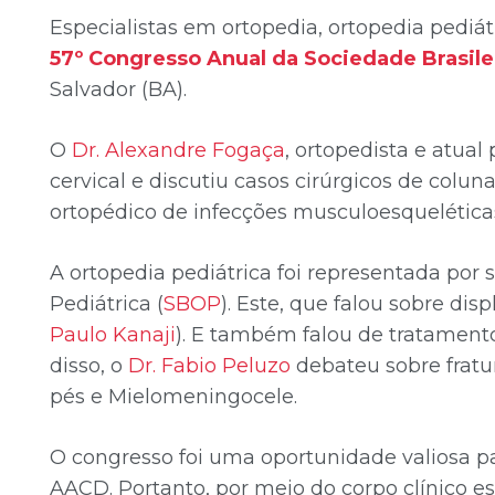
Especialistas em ortopedia, ortopedia pediá
57º Congresso Anual da Sociedade Brasile
Salvador (BA).
O
Dr. Alexandre Fogaça
, ortopedista e atual
cervical e discutiu casos cirúrgicos de colu
ortopédico de infecções musculoesqueléticas
A ortopedia pediátrica foi representada por s
Pediátrica (
SBOP
). Este, que falou sobre d
Paulo Kanaji
). E também falou de tratamento 
disso, o
Dr. Fabio Peluzo
debateu sobre fratu
pés e Mielomeningocele.
O congresso foi uma oportunidade valiosa pa
AACD. Portanto, por meio do corpo clínico es