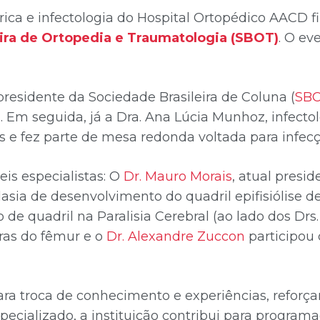
trica e infectologia do Hospital Ortopédico AACD 
ira de Ortopedia e Traumatologia (SBOT)
. O ev
 presidente da Sociedade Brasileira de Coluna (
SB
na. Em seguida, já a Dra. Ana Lúcia Munhoz, infect
 e fez parte de mesa redonda voltada para infecçõ
eis especialistas: O
Dr. Mauro Morais
, atual presi
isplasia de desenvolvimento do quadril epifisióli
de quadril na Paralisia Cerebral (ao lado dos Drs
ras do fêmur e o
Dr. Alexandre Zuccon
participou
ra troca de conhecimento e experiências, reforça
pecializado, a instituição contribui para program