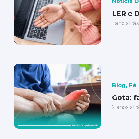
Notícia 
LER e D
1 ano atrás
Blog
,
Pé
Gota: f
2 anos atr