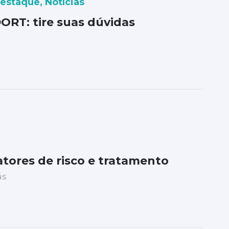
Destaque
,
Notícias
ORT: tire suas dúvidas
atores de risco e tratamento
ás