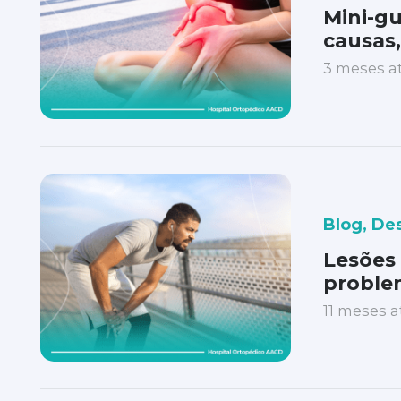
Mini-gu
causas
3 meses a
Blog
,
De
Lesões 
problem
11 meses a