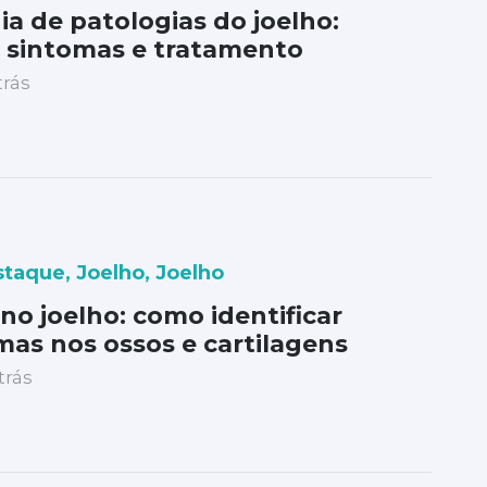
ia de patologias do joelho:
, sintomas e tratamento
trás
staque
,
Joelho
,
Joelho
no joelho: como identificar
as nos ossos e cartilagens
trás