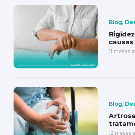
Blog
,
De
Rigidez
causas
11 meses a
Blog
,
De
Artrose
tratam
12 meses a