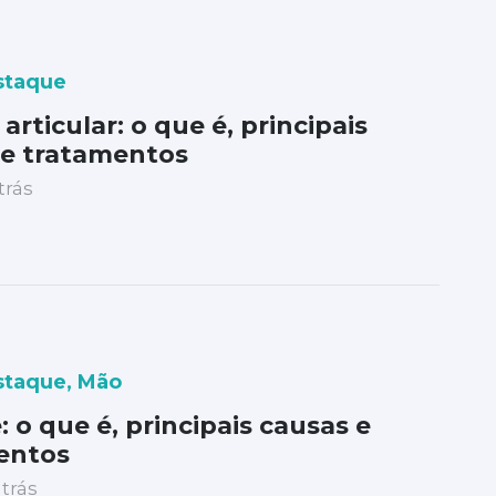
staque
 articular: o que é, principais
 e tratamentos
trás
staque
,
Mão
: o que é, principais causas e
entos
trás