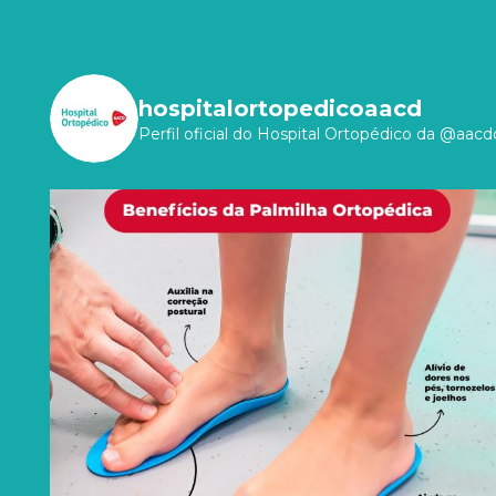
hospitalortopedicoaacd
Perfil oficial do Hospital Ortopédico da @aacdo