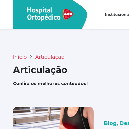
Instituciona
Transparência e prestação de contas
Perguntas Frequentes (FAQ)
Início
Articulação
Articulação
Confira os melhores conteúdos!
Blog
,
De