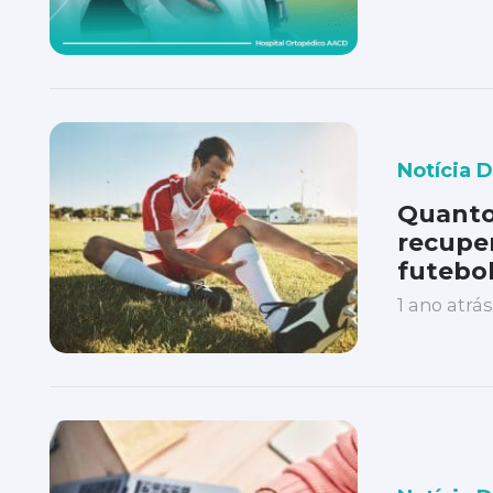
Notícia 
Quanto
recuper
futebo
1 ano atrás